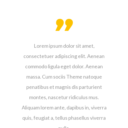
met,
Lorem ipsum dolor sit amet,
Lor
t. Aenean
consectetuer adipiscing elit. Aenean
consecte
. Aenean
commodo ligula eget dolor. Aenean
commodo
natoque
massa. Cum sociis Theme natoque
massa.
rturient
penatibus et magnis dis parturient
penatib
s mus.
montes, nascetur ridiculus mus.
monte
n, viverra
Aliquam lorem ante, dapibus in, viverra
Aliquam l
us viverra
quis, feugiat a, tellus phasellus viverra
quis, feu
nulla.