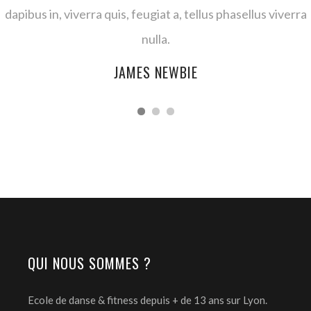
dapibus in, viverra quis, feugiat a, tellus phasellus viverra
nulla.
JAMES NEWBIE
QUI NOUS SOMMES ?
Ecole de danse & fitness depuis + de 13 ans sur Lyon.