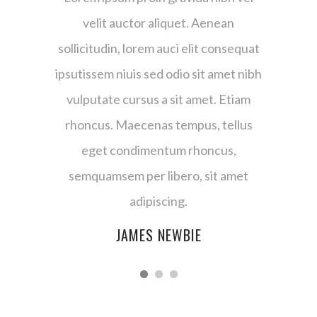
enean
velit auctor aliquet. Aenean
veli
 consequat
sollicitudin, lorem auci elit consequat
sollicitu
 amet nibh
ipsutissem niuis sed odio sit amet nibh
ipsutisse
t. Etiam
vulputate cursus a sit amet. Etiam
vulputa
 tellus
rhoncus. Maecenas tempus, tellus
rhoncu
cus,
eget condimentum rhoncus,
ege
it amet
semquamsem per libero, sit amet
semqua
adipiscing.
N
JAMES NEWBIE