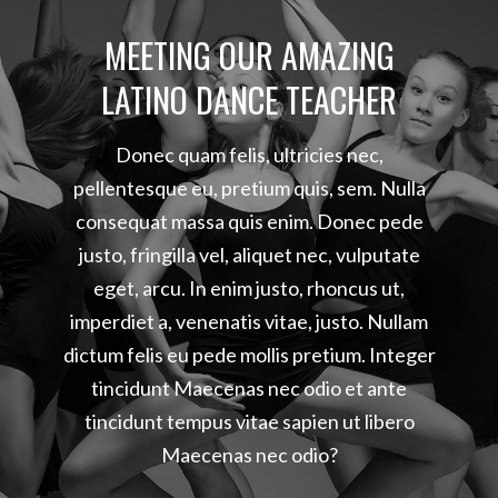
MEETING OUR AMAZING
LATINO DANCE TEACHER
Donec quam felis, ultricies nec,
pellentesque eu, pretium quis, sem. Nulla
consequat massa quis enim. Donec pede
justo, fringilla vel, aliquet nec, vulputate
eget, arcu. In enim justo, rhoncus ut,
imperdiet a, venenatis vitae, justo. Nullam
dictum felis eu pede mollis pretium. Integer
tincidunt Maecenas nec odio et ante
tincidunt tempus vitae sapien ut libero
Maecenas nec odio?