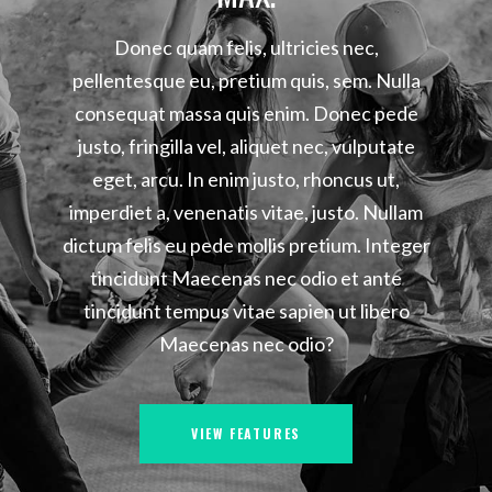
Donec quam felis, ultricies nec,
pellentesque eu, pretium quis, sem. Nulla
consequat massa quis enim. Donec pede
justo, fringilla vel, aliquet nec, vulputate
eget, arcu. In enim justo, rhoncus ut,
imperdiet a, venenatis vitae, justo. Nullam
dictum felis eu pede mollis pretium. Integer
tincidunt Maecenas nec odio et ante
tincidunt tempus vitae sapien ut libero
Maecenas nec odio?
VIEW FEATURES