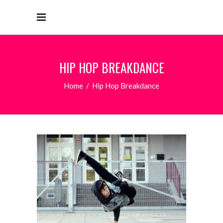
HIP HOP BREAKDANCE
Home
/
Hip Hop Breakdance