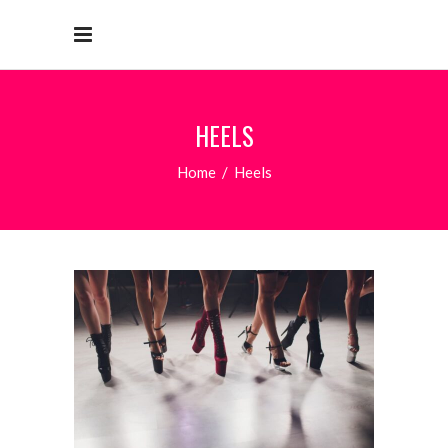
HEELS
Home
/
Heels