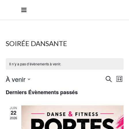
SOIRÉE DANSANTE
Il n’y a pas d’évènements à venir.
RECHE
NAV
À venir
Recherche
Liste
DE
Sélectionnez
ET
Derniers Évènements passés
une
VU
NAVIGA
date.
ÉV
JUIN
DE
22
2026
VUES