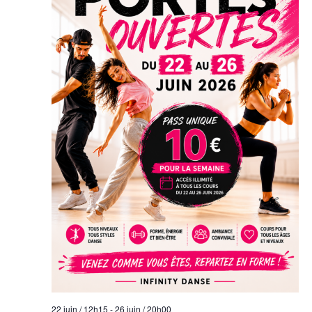
ÉVÈNEM
22 juin / 12h15
-
26 juin / 20h00